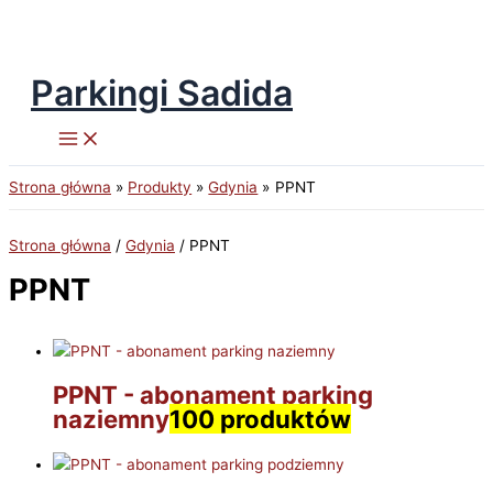
Parkingi Sadida
Przejdź
do
treści
Strona główna
Produkty
Gdynia
PPNT
Strona główna
/
Gdynia
/ PPNT
PPNT
PPNT - abonament parking
naziemny
100 produktów