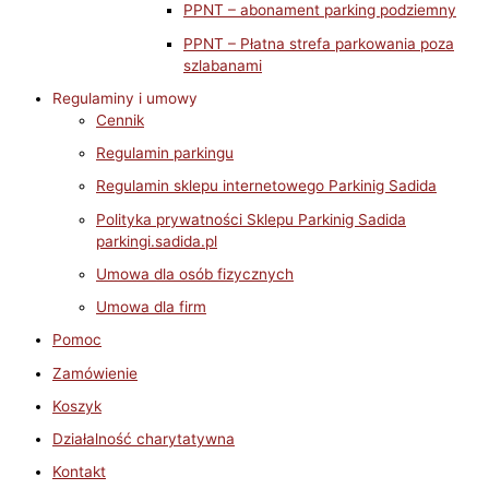
PPNT – abonament parking podziemny
PPNT – Płatna strefa parkowania poza
szlabanami
Regulaminy i umowy
Cennik
Regulamin parkingu
Regulamin sklepu internetowego Parkinig Sadida
Polityka prywatności Sklepu Parkinig Sadida
parkingi.sadida.pl
Umowa dla osób fizycznych
Umowa dla firm
Pomoc
Zamówienie
Koszyk
Działalność charytatywna
Kontakt